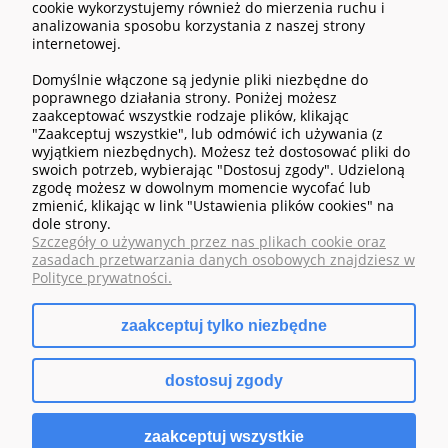
cookie wykorzystujemy również do mierzenia ruchu i
analizowania sposobu korzystania z naszej strony
internetowej.
Domyślnie włączone są jedynie pliki niezbędne do
POMOC
poprawnego działania strony. Poniżej możesz
zaakceptować wszystkie rodzaje plików, klikając
"Zaakceptuj wszystkie", lub odmówić ich używania (z
MOJE KONTO
wyjątkiem niezbędnych). Możesz też dostosować pliki do
swoich potrzeb, wybierając "Dostosuj zgody". Udzieloną
zgodę możesz w dowolnym momencie wycofać lub
PŁATNOŚCI I DOSTAWA
zmienić, klikając w link "Ustawienia plików cookies" na
dole strony.
Szczegóły o używanych przez nas plikach cookie oraz
INFORMACJE
zasadach przetwarzania danych osobowych znajdziesz w
Polityce prywatności.
O NAS
zaakceptuj tylko niezbędne
dostosuj zgody
pokaż pełną wersję strony
zaakceptuj wszystkie