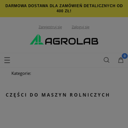
DARMOWA DOSTAWA DLA ZAMÓWIEŃ DETALICZNYCH OD
400 ZŁ!
Zarejestruj się
Zaloguj się
Kategorie:
CZĘŚCI DO MASZYN ROLNICZYCH