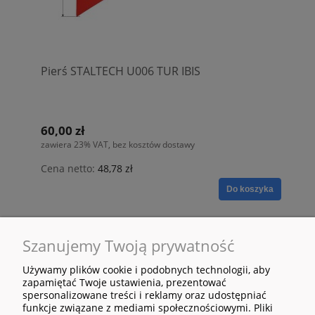
Pierś STALTECH U006 TUR IBIS
60,00 zł
zawiera 23% VAT, bez kosztów dostawy
Cena netto:
48,78 zł
Do koszyka
Szanujemy Twoją prywatność
«
»
1
2
3
4
5
...
12
Używamy plików cookie i podobnych technologii, aby
zapamiętać Twoje ustawienia, prezentować
spersonalizowane treści i reklamy oraz udostępniać
funkcje związane z mediami społecznościowymi. Pliki