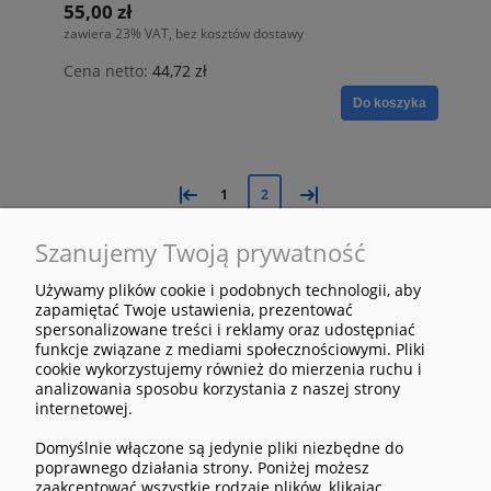
55,00 zł
zawiera 23% VAT, bez kosztów dostawy
Cena netto:
44,72 zł
Do koszyka
«
»
1
2
Szanujemy Twoją prywatność
Używamy plików cookie i podobnych technologii, aby
zapamiętać Twoje ustawienia, prezentować
spersonalizowane treści i reklamy oraz udostępniać
funkcje związane z mediami społecznościowymi. Pliki
cookie wykorzystujemy również do mierzenia ruchu i
analizowania sposobu korzystania z naszej strony
POMOC
internetowej.
Domyślnie włączone są jedynie pliki niezbędne do
MOJE KONTO
poprawnego działania strony. Poniżej możesz
zaakceptować wszystkie rodzaje plików, klikając