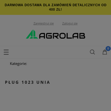
DARMOWA DOSTAWA DLA ZAMÓWIEŃ DETALICZNYCH OD
400 ZŁ!
Zarejestruj się
Zaloguj się
Kategorie:
PŁUG 1023 UNIA