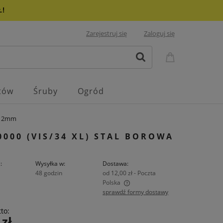
Ł!
Zarejestruj się
Zaloguj się
atów
Śruby
Ogród
a 12mm
000 (VIS/34 XL) STAL BOROWA
:
Wysyłka w:
Dostawa:
48 godzin
od 12,00 zł
- Poczta
Polska
sprawdź formy dostawy
ena nie zawiera ewentualnych kosztów
to:
łatności
 zł