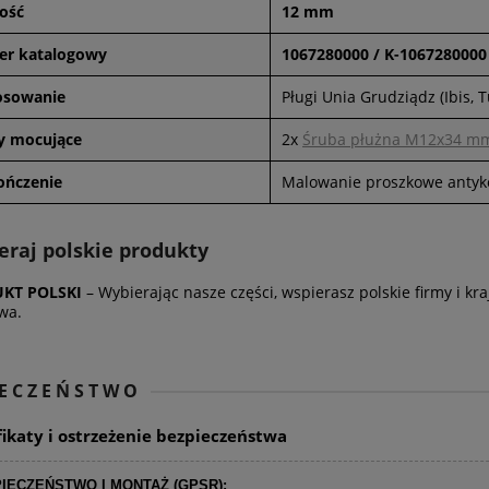
ość
12 mm
r katalogowy
1067280000 / K-1067280000
osowanie
Pługi Unia Grudziądz (Ibis, T
y mocujące
2x
Śruba płużna M12x34 mm 
ńczenie
Malowanie proszkowe antyk
eraj polskie produkty
KT POLSKI
– Wybierając nasze części, wspierasz polskie firmy i k
twa.
IECZEŃSTWO
fikaty i ostrzeżenie bezpieczeństwa
IECZEŃSTWO I MONTAŻ (GPSR):