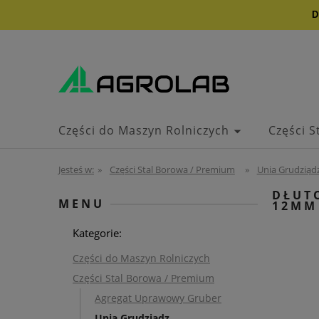
D
Części do Maszyn Rolniczych
Części 
Kontakt i dane firmy
Jesteś w:
»
Części Stal Borowa / Premium
»
Unia Grudziąd
DŁUTO
MENU
12MM
Kategorie:
Części do Maszyn Rolniczych
Części Stal Borowa / Premium
Agregat Uprawowy Gruber
Unia Grudziądz