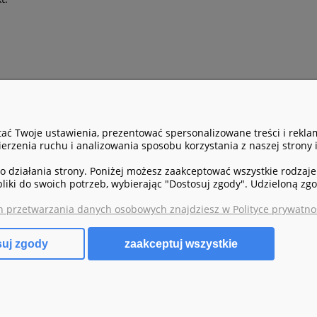
ać Twoje ustawienia, prezentować spersonalizowane treści i rekl
PŁATNOŚCI I DOSTAWA
INFORMACJE
erzenia ruchu i analizowania sposobu korzystania z naszej strony 
Formy płatności
Polityka prywatno
działania strony. Poniżej możesz zaakceptować wszystkie rodzaje p
pliki do swoich potrzeb, wybierając "Dostosuj zgody". Udzieloną 
Czas i koszty dostawy
h przetwarzania danych osobowych znajdziesz w Polityce prywatnoś
Czas realizacji zamówienia
zaakceptuj wszystkie
suj zgody
Sklep internetowy Shoper.pl