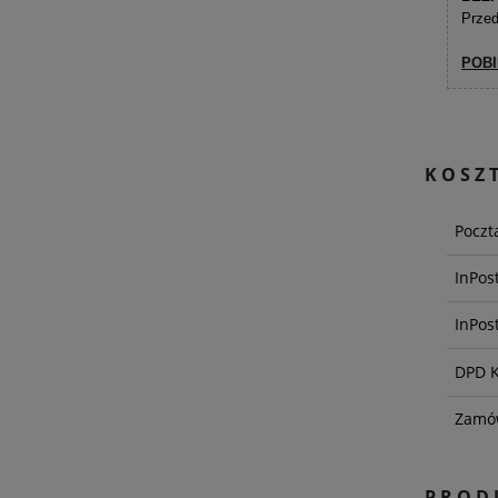
Przed
POBI
KOSZ
Poczt
InPos
InPos
DPD K
Zamó
PROD