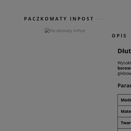
PACZKOMATY INPOST
OPIS
Dłut
Wysoki
borow
glebow
Para
Mode
Mate
Twar