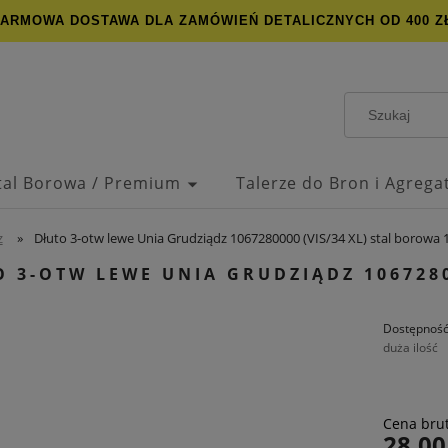
ARMOWA DOSTAWA DLA ZAMÓWIEŃ DETALICZNYCH OD 400 Z
Stal Borowa / Premium
Talerze do Bron i Agreg
z
»
Dłuto 3-otw lewe Unia Grudziądz 1067280000 (VIS/34 XL) stal borow
 3-OTW LEWE UNIA GRUDZIĄDZ 1067280
Dostępność
duża ilość
C
Cena brut
p
28,00