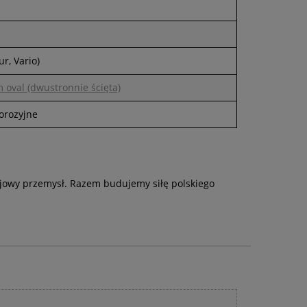
ur, Vario)
oval (dwustronnie ścięta)
orozyjne
rajowy przemysł. Razem budujemy siłę polskiego