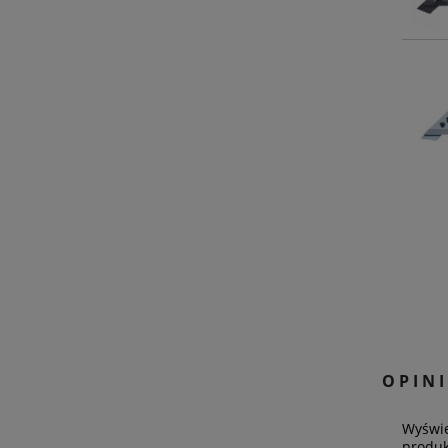
OPINI
Wyświe
produk