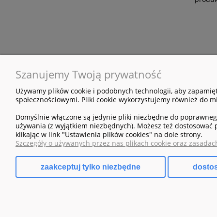
Szanujemy Twoją prywatność
Używamy plików cookie i podobnych technologii, aby zapamięt
POMOC
MOJE KONTO
społecznościowymi. Pliki cookie wykorzystujemy również do mi
Regulamin sklepu
Twoje zamówienia
Domyślnie włączone są jedynie pliki niezbędne do poprawnego 
używania (z wyjątkiem niezbędnych). Możesz też dostosować 
Zwroty i reklamacje
Ustawienia konta
klikając w link "Ustawienia plików cookies" na dole strony.
Szczegóły o używanych przez nas plikach cookie oraz zasadac
Ulubione
zaakceptuj tylko niezbędne
dosto