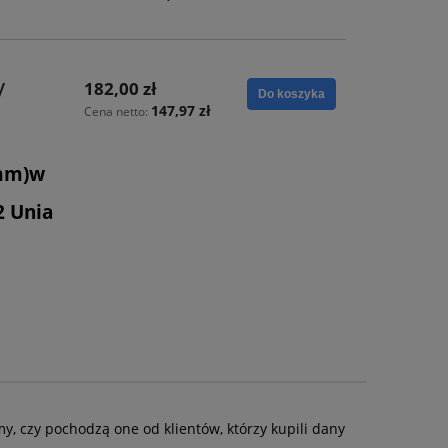
y
182,00 zł
Do koszyka
147,97 zł
Cena netto:
 mm)w
2 Unia
y, czy pochodzą one od klientów, którzy kupili dany