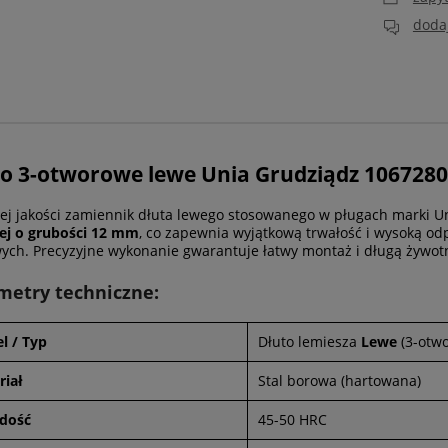
dodaj
o 3-otworowe lewe Unia Grudziądz 106728
ej jakości zamiennik dłuta lewego stosowanego w pługach marki 
ej o grubości 12 mm
, co zapewnia wyjątkową trwałość i wysoką o
ych. Precyzyjne wykonanie gwarantuje łatwy montaż i długą żywo
metry techniczne:
l / Typ
Dłuto lemiesza
Lewe
(3-otwo
riał
Stal borowa (hartowana)
dość
45-50 HRC