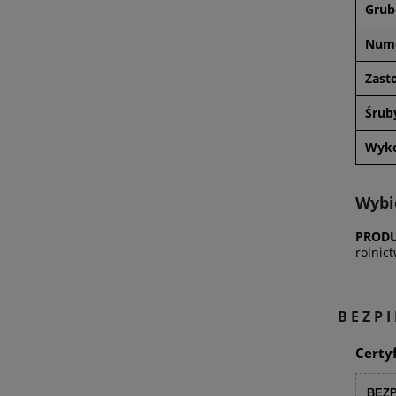
Grub
Nume
Zast
Śrub
Wyko
Wybi
PRODU
rolnic
BEZP
Certy
BEZP