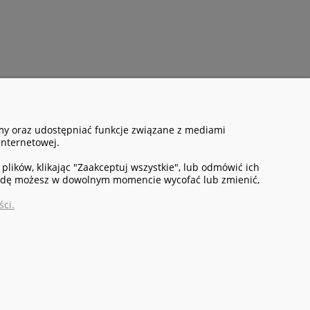
amy oraz udostępniać funkcje związane z mediami
O NAS
internetowej.
ści
Kontakt i dane firmy
lików, klikając "Zaakceptuj wszystkie", lub odmówić ich
zgodę możesz w dowolnym momencie wycofać lub zmienić,
ci.