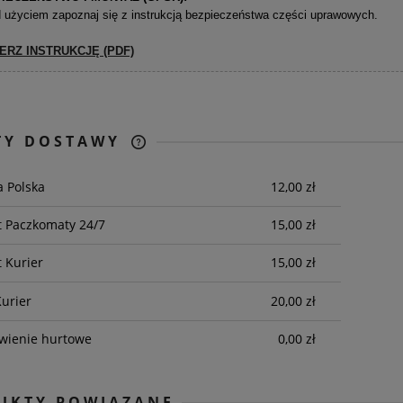
 użyciem zapoznaj się z instrukcją bezpieczeństwa części uprawowych.
ERZ INSTRUKCJĘ (PDF)
TY DOSTAWY
CENA NIE ZAWIERA
a Polska
12,00 zł
EWENTUALNYCH KOSZTÓW
PŁATNOŚCI
t Paczkomaty 24/7
15,00 zł
t Kurier
15,00 zł
urier
20,00 zł
wienie hurtowe
0,00 zł
UKTY POWIĄZANE