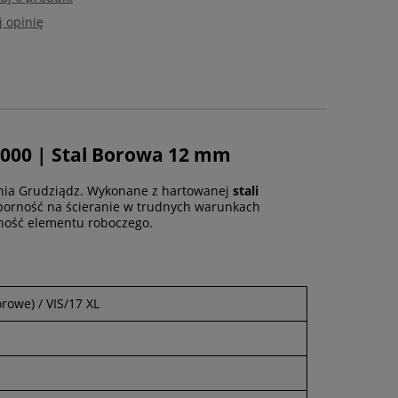
 opinię
0000 | Stal Borowa 12 mm
Unia Grudziądz. Wykonane z hartowanej
stali
dporność na ścieranie w trudnych warunkach
tność elementu roboczego.
rowe) / VIS/17 XL