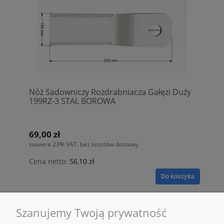
Nóż Sadowniczy Rozdrabniacza Gałęzi Duży
199RZ-3 STAL BOROWA
69,00 zł
zawiera 23% VAT, bez kosztów dostawy
Cena netto:
56,10 zł
Do koszyka
Szanujemy Twoją prywatność