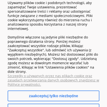
Używamy plików cookie i podobnych technologii, aby
zapamiętać Twoje ustawienia, prezentować
spersonalizowane treści i reklamy oraz udostępniać
funkcje związane z mediami społecznościowymi. Pliki
cookie wykorzystujemy również do mierzenia ruchu i
analizowania sposobu korzystania z naszej strony
POMOC
internetowej.
Domyślnie włączone są jedynie pliki niezbędne do
MOJE KONTO
poprawnego działania strony. Poniżej możesz
zaakceptować wszystkie rodzaje plików, klikając
"Zaakceptuj wszystkie", lub odmówić ich używania (z
PŁATNOŚCI I DOSTAWA
wyjątkiem niezbędnych). Możesz też dostosować pliki do
swoich potrzeb, wybierając "Dostosuj zgody". Udzieloną
zgodę możesz w dowolnym momencie wycofać lub
INFORMACJE
zmienić, klikając w link "Ustawienia plików cookies" na
dole strony.
O NAS
Szczegóły o używanych przez nas plikach cookie oraz
zasadach przetwarzania danych osobowych znajdziesz w
Polityce prywatności.
zaakceptuj tylko niezbędne
pokaż pełną wersję strony