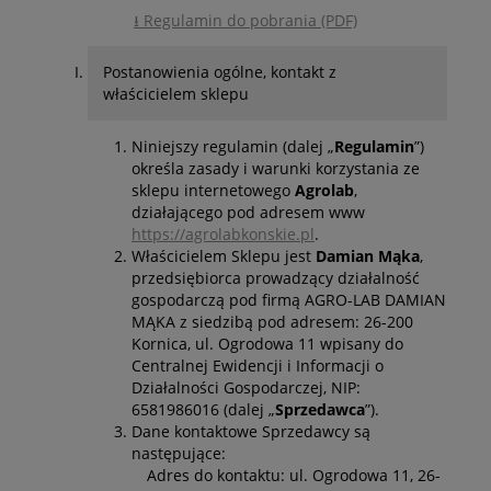
⭳ Regulamin do pobrania (PDF)
Postanowienia ogólne, kontakt z
właścicielem sklepu
Niniejszy regulamin (dalej „
Regulamin
”)
określa zasady i warunki korzystania ze
sklepu internetowego
Agrolab
,
działającego pod adresem www
https://agrolabkonskie.pl
.
Właścicielem Sklepu jest
Damian Mąka
,
przedsiębiorca prowadzący działalność
gospodarczą pod firmą AGRO-LAB DAMIAN
MĄKA z siedzibą pod adresem: 26-200
Kornica, ul. Ogrodowa 11 wpisany do
Centralnej Ewidencji i Informacji o
Działalności Gospodarczej, NIP:
6581986016 (dalej „
Sprzedawca
”).
Dane kontaktowe Sprzedawcy są
następujące:
Adres do kontaktu: ul. Ogrodowa 11, 26-