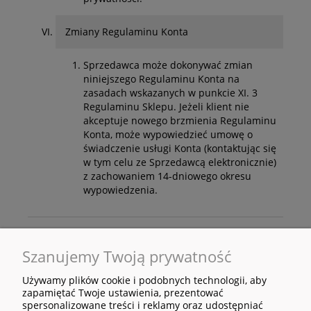
Zmiany Regulaminu Konta
Sprzedawca może dokonywać zmian
niniejszego Regulaminu Konta na
zasadach wskazanych w punkcie XI. 3
Regulaminu Sklepu. Jeżeli klient nie
akceptuje nowego brzmienia Regulaminu
Konta, może wypowiedzieć umowę o
świadczenie usługi Konta (kontaktując się
w tym celu ze Sprzedawcą elektronicznie)
z zachowaniem 14-dniowego okresu
wypowiedzenia.
Szanujemy Twoją prywatność
Używamy plików cookie i podobnych technologii, aby
zapamiętać Twoje ustawienia, prezentować
spersonalizowane treści i reklamy oraz udostępniać