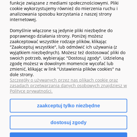
funkcje związane z mediami społecznościowymi. Pliki
cookie wykorzystujemy również do mierzenia ruchu i
analizowania sposobu korzystania z naszej strony
POMOC
internetowej.
Domyślnie włączone są jedynie pliki niezbędne do
MOJE KONTO
poprawnego działania strony. Poniżej możesz
zaakceptować wszystkie rodzaje plików, klikając
"Zaakceptuj wszystkie", lub odmówić ich używania (z
PŁATNOŚCI I DOSTAWA
wyjątkiem niezbędnych). Możesz też dostosować pliki do
swoich potrzeb, wybierając "Dostosuj zgody". Udzieloną
zgodę możesz w dowolnym momencie wycofać lub
INFORMACJE
zmienić, klikając w link "Ustawienia plików cookies" na
dole strony.
O NAS
Szczegóły o używanych przez nas plikach cookie oraz
zasadach przetwarzania danych osobowych znajdziesz w
Polityce prywatności.
zaakceptuj tylko niezbędne
pokaż pełną wersję strony
dostosuj zgody
Sklep internetowy Shoper.pl