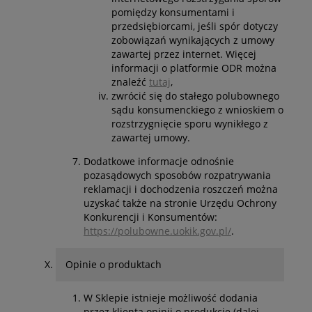
pomiędzy konsumentami i
przedsiębiorcami, jeśli spór dotyczy
zobowiązań wynikających z umowy
zawartej przez internet. Więcej
informacji o platformie ODR można
znaleźć
tutaj
,
zwrócić się do stałego polubownego
sądu konsumenckiego z wnioskiem o
rozstrzygnięcie sporu wynikłego z
zawartej umowy.
Dodatkowe informacje odnośnie
pozasądowych sposobów rozpatrywania
reklamacji i dochodzenia roszczeń można
uzyskać także na stronie Urzędu Ochrony
Konkurencji i Konsumentów:
https://polubowne.uokik.gov.pl/
.
Opinie o produktach
W Sklepie istnieje możliwość dodania
przez klienta opinii o produkcie (dalej