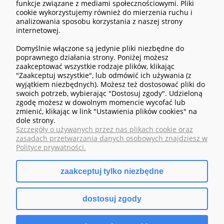
funkcje związane z mediami społecznościowymi. Pliki
cookie wykorzystujemy również do mierzenia ruchu i
analizowania sposobu korzystania z naszej strony
internetowej.
Domyślnie włączone są jedynie pliki niezbędne do
POMOC
poprawnego działania strony. Poniżej możesz
zaakceptować wszystkie rodzaje plików, klikając
"Zaakceptuj wszystkie", lub odmówić ich używania (z
MOJE KONTO
wyjątkiem niezbędnych). Możesz też dostosować pliki do
swoich potrzeb, wybierając "Dostosuj zgody". Udzieloną
zgodę możesz w dowolnym momencie wycofać lub
PŁATNOŚCI I DOSTAWA
zmienić, klikając w link "Ustawienia plików cookies" na
dole strony.
Szczegóły o używanych przez nas plikach cookie oraz
INFORMACJE
zasadach przetwarzania danych osobowych znajdziesz w
Polityce prywatności.
O NAS
zaakceptuj tylko niezbędne
dostosuj zgody
pokaż pełną wersję strony