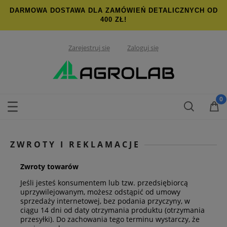
DARMOWA DOSTAWA DLA ZAMÓWIEŃ DETALICZNYCH OD
400 ZŁ!
Zarejestruj się
Zaloguj się
ZWROTY I REKLAMACJE
Zwroty towarów
Jeśli jesteś konsumentem lub tzw. przedsiębiorcą
uprzywilejowanym, możesz odstąpić od umowy
sprzedaży internetowej, bez podania przyczyny, w
ciągu 14 dni od daty otrzymania produktu (otrzymania
przesyłki). Do zachowania tego terminu wystarczy, że