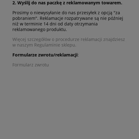
2. Wyślij do nas paczkę z reklamowanym towarem.
Prosimy o niewysyłanie do nas przesyłek z opcją "za
pobraniem". Reklamacje rozpatrywane są nie później
niż w terminie 14 dni od daty otrzymania
reklamowanego produktu.
Więcej szczegółów o procedurze reklamacji znajdziesz
w naszym Regulaminie sklepu.
Formularze zwrotu/reklamacji
:
Formularz zwrotu