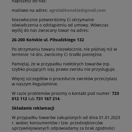
napiszesz do nas:
mailowo na adres:
agrolabkonskie@gmail.com
Niezwłocznie potwierdzimy Ci otrzymanie
oświadczenia o odstąpieniu od umowy. Wówczas
wyślij do nas zwracany towar na adres:
26-200 Końskie ul. Piłsudzkiego 132
Po otrzymaniu towaru niezwłocznie, nie później niż w
terminie 14 dni, zwrócimy Ci środki pieniężne.
Pamiętaj, że w przypadku niektórych towarów (np.
szybko psujących się), prawo zwrotu nie przysługuje.
Więcej szczegółów o procedurze zwrotów przeczytasz
w naszym Regulaminie.
W razie problemów prosimy o kontakt pod numer:
723
012 112
lub
731 167 214
.
Składanie reklamacji
W przypadku towarów zakupionych od dnia 01.01.2023
r. wobec konsumentów i tzw. przedsiębiorców
uprzywilejowanych odpowiadamy za brak zgodności