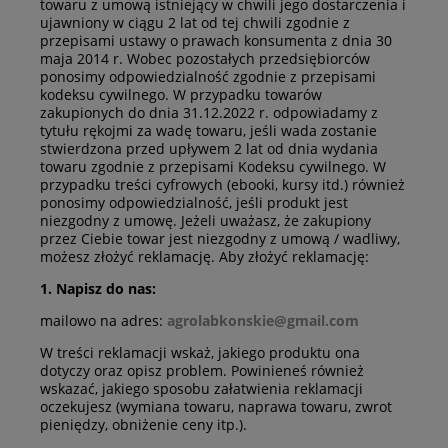
towaru z umową istniejący w chwili jego dostarczenia i
ujawniony w ciągu 2 lat od tej chwili zgodnie z
przepisami ustawy o prawach konsumenta z dnia 30
maja 2014 r. Wobec pozostałych przedsiębiorców
ponosimy odpowiedzialność zgodnie z przepisami
kodeksu cywilnego. W przypadku towarów
zakupionych do dnia 31.12.2022 r. odpowiadamy z
tytułu rękojmi za wadę towaru, jeśli wada zostanie
stwierdzona przed upływem 2 lat od dnia wydania
towaru zgodnie z przepisami Kodeksu cywilnego. W
przypadku treści cyfrowych (ebooki, kursy itd.) również
ponosimy odpowiedzialność, jeśli produkt jest
niezgodny z umowę. Jeżeli uważasz, że zakupiony
przez Ciebie towar jest niezgodny z umową / wadliwy,
możesz złożyć reklamację. Aby złożyć reklamację:
1. Napisz do nas:
mailowo na adres:
agrolabkonskie@gmail.com
W treści reklamacji wskaż, jakiego produktu ona
dotyczy oraz opisz problem. Powinieneś również
wskazać, jakiego sposobu załatwienia reklamacji
oczekujesz (wymiana towaru, naprawa towaru, zwrot
pieniędzy, obniżenie ceny itp.).