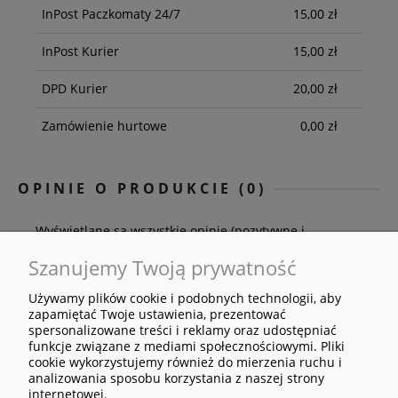
InPost Paczkomaty 24/7
15,00 zł
InPost Kurier
15,00 zł
DPD Kurier
20,00 zł
Zamówienie hurtowe
0,00 zł
OPINIE O PRODUKCIE (0)
Wyświetlane są wszystkie opinie (pozytywne i
negatywne). Nie weryfikujemy, czy pochodzą one od
Szanujemy Twoją prywatność
klientów, którzy kupili dany produkt.
Używamy plików cookie i podobnych technologii, aby
zapamiętać Twoje ustawienia, prezentować
spersonalizowane treści i reklamy oraz udostępniać
funkcje związane z mediami społecznościowymi. Pliki
cookie wykorzystujemy również do mierzenia ruchu i
analizowania sposobu korzystania z naszej strony
internetowej.