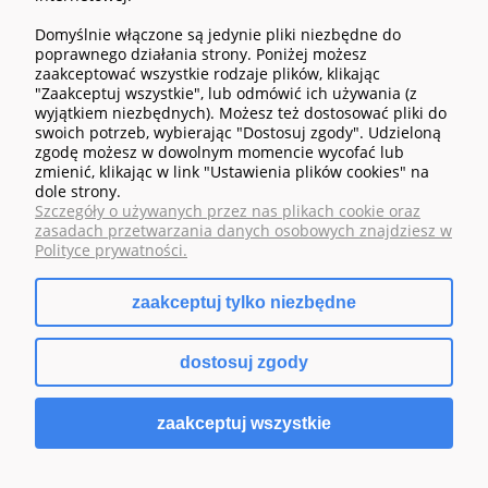
Domyślnie włączone są jedynie pliki niezbędne do
POMOC
poprawnego działania strony. Poniżej możesz
zaakceptować wszystkie rodzaje plików, klikając
"Zaakceptuj wszystkie", lub odmówić ich używania (z
MOJE KONTO
wyjątkiem niezbędnych). Możesz też dostosować pliki do
swoich potrzeb, wybierając "Dostosuj zgody". Udzieloną
zgodę możesz w dowolnym momencie wycofać lub
PŁATNOŚCI I DOSTAWA
zmienić, klikając w link "Ustawienia plików cookies" na
dole strony.
Szczegóły o używanych przez nas plikach cookie oraz
INFORMACJE
zasadach przetwarzania danych osobowych znajdziesz w
Polityce prywatności.
O NAS
zaakceptuj tylko niezbędne
dostosuj zgody
pokaż pełną wersję strony
zaakceptuj wszystkie
Sklep internetowy Shoper.pl