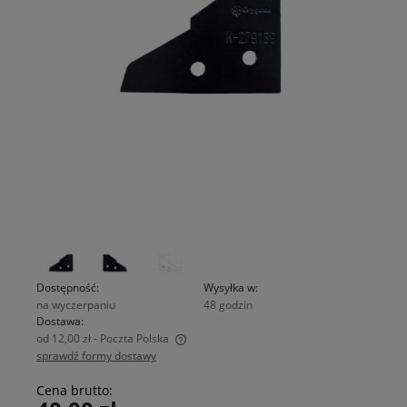
Dostępność:
Wysyłka w:
na wyczerpaniu
48 godzin
Dostawa:
od 12,00 zł
- Poczta Polska
sprawdź formy dostawy
Cena nie zawiera ewentualnych kosztów płatności
Cena brutto: